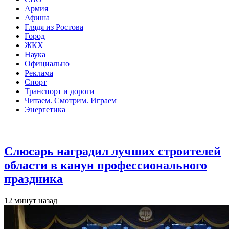
Армия
Афиша
Глядя из Ростова
Город
ЖКХ
Наука
Официально
Реклама
Спорт
Транспорт и дороги
Читаем. Смотрим. Играем
Энергетика
Общество
Слюсарь наградил лучших строителей
области в канун профессионального
праздника
12 минут назад