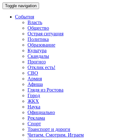
Toggle navigation
События
Власть
Общество
Острая ситуация
Политика
Образование
Культура
Скандалы
Прогноз
Отклик есть!
СВО
Армия
Афиша
Глядя из Ростова
Город
ЖКХ
Наука
Официально
Реклама
Спорт
Транспорт и дороги
Читаем. Смотрим. Играем