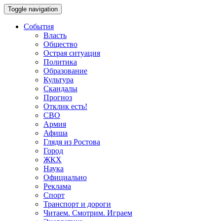
Toggle navigation
События
Власть
Общество
Острая ситуация
Политика
Образование
Культура
Скандалы
Прогноз
Отклик есть!
СВО
Армия
Афиша
Глядя из Ростова
Город
ЖКХ
Наука
Официально
Реклама
Спорт
Транспорт и дороги
Читаем. Смотрим. Играем