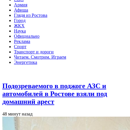
Армия
Афиша
Глядя из Ростова
Город
ЖКХ
Наука
Официально
Реклама
Спорт
Транспорт и дороги
Читаем. Смотрим. Играем
Энергетика
Общество
Подозреваемого в поджоге АЗС и
автомобилей в Ростове взяли под
домашний арест
48 минут назад