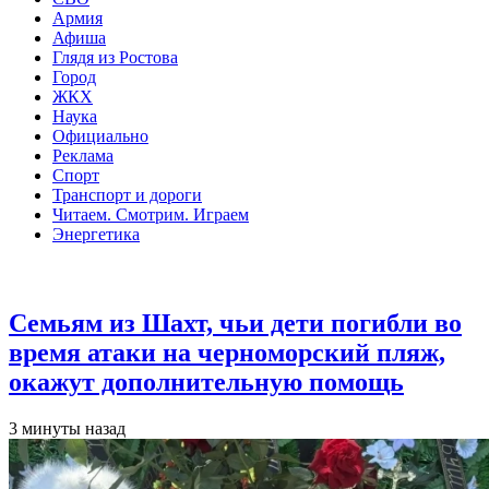
Армия
Афиша
Глядя из Ростова
Город
ЖКХ
Наука
Официально
Реклама
Спорт
Транспорт и дороги
Читаем. Смотрим. Играем
Энергетика
Общество
Семьям из Шахт, чьи дети погибли во
время атаки на черноморский пляж,
окажут дополнительную помощь
3 минуты назад