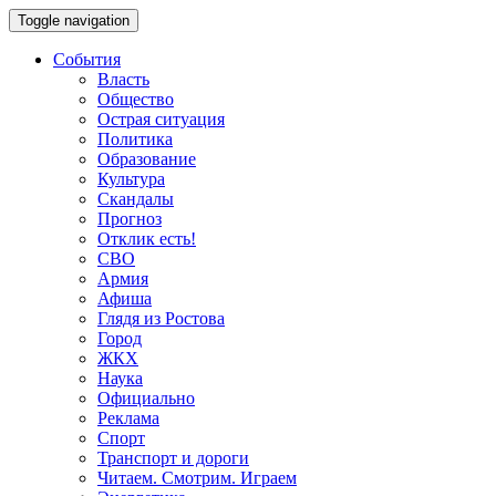
Toggle navigation
События
Власть
Общество
Острая ситуация
Политика
Образование
Культура
Скандалы
Прогноз
Отклик есть!
СВО
Армия
Афиша
Глядя из Ростова
Город
ЖКХ
Наука
Официально
Реклама
Спорт
Транспорт и дороги
Читаем. Смотрим. Играем