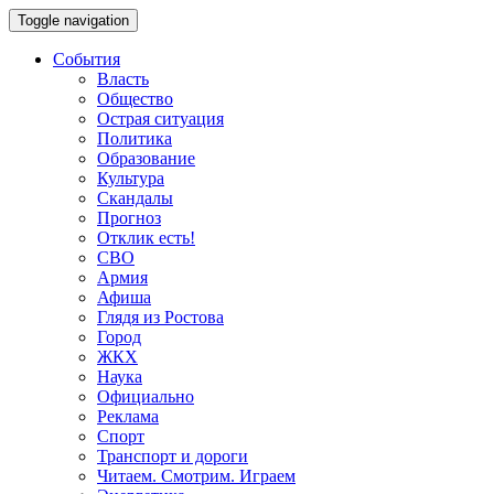
Toggle navigation
События
Власть
Общество
Острая ситуация
Политика
Образование
Культура
Скандалы
Прогноз
Отклик есть!
СВО
Армия
Афиша
Глядя из Ростова
Город
ЖКХ
Наука
Официально
Реклама
Спорт
Транспорт и дороги
Читаем. Смотрим. Играем