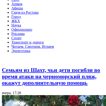
Армия
Афиша
Глядя из Ростова
Город
ЖКХ
Наука
Официально
Реклама
Спорт
Транспорт и дороги
Читаем. Смотрим. Играем
Энергетика
Общество
Семьям из Шахт, чьи дети погибли во
время атаки на черноморский пляж,
окажут дополнительную помощь
вчера, 17:28