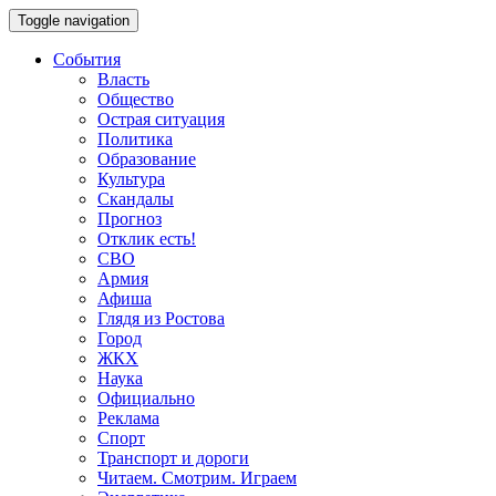
Toggle navigation
События
Власть
Общество
Острая ситуация
Политика
Образование
Культура
Скандалы
Прогноз
Отклик есть!
СВО
Армия
Афиша
Глядя из Ростова
Город
ЖКХ
Наука
Официально
Реклама
Спорт
Транспорт и дороги
Читаем. Смотрим. Играем