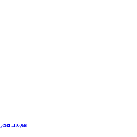
 время шторма