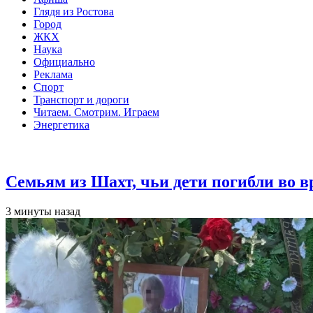
Глядя из Ростова
Город
ЖКХ
Наука
Официально
Реклама
Спорт
Транспорт и дороги
Читаем. Смотрим. Играем
Энергетика
Общество
Семьям из Шахт, чьи дети погибли во 
3 минуты назад