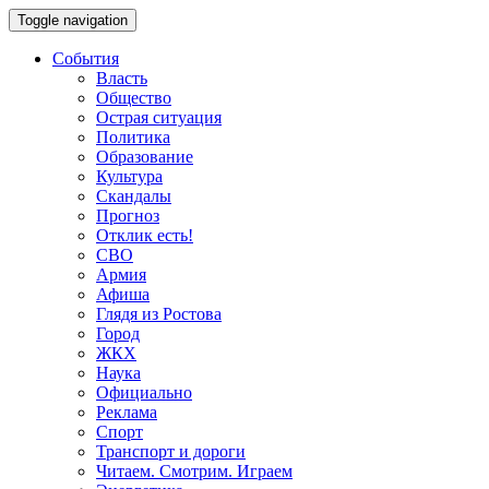
Toggle navigation
События
Власть
Общество
Острая ситуация
Политика
Образование
Культура
Скандалы
Прогноз
Отклик есть!
СВО
Армия
Афиша
Глядя из Ростова
Город
ЖКХ
Наука
Официально
Реклама
Спорт
Транспорт и дороги
Читаем. Смотрим. Играем