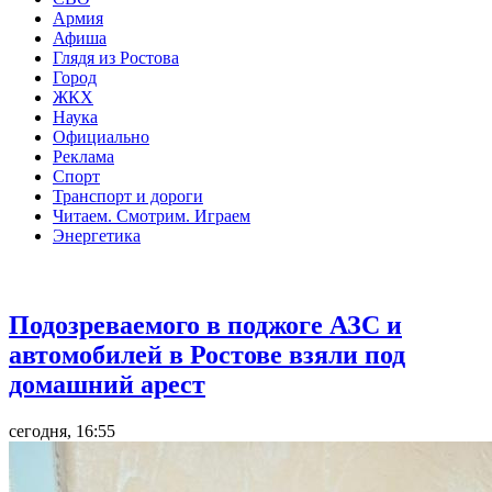
Армия
Афиша
Глядя из Ростова
Город
ЖКХ
Наука
Официально
Реклама
Спорт
Транспорт и дороги
Читаем. Смотрим. Играем
Энергетика
Общество
Подозреваемого в поджоге АЗС и
автомобилей в Ростове взяли под
домашний арест
сегодня, 16:55