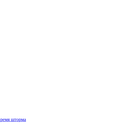
 время шторма