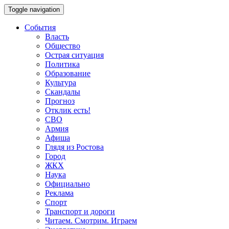
Toggle navigation
События
Власть
Общество
Острая ситуация
Политика
Образование
Культура
Скандалы
Прогноз
Отклик есть!
СВО
Армия
Афиша
Глядя из Ростова
Город
ЖКХ
Наука
Официально
Реклама
Спорт
Транспорт и дороги
Читаем. Смотрим. Играем