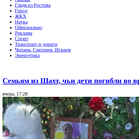
Глядя из Ростова
Город
ЖКХ
Наука
Официально
Реклама
Спорт
Транспорт и дороги
Читаем. Смотрим. Играем
Энергетика
Общество
Семьям из Шахт, чьи дети погибли во 
вчера, 17:28