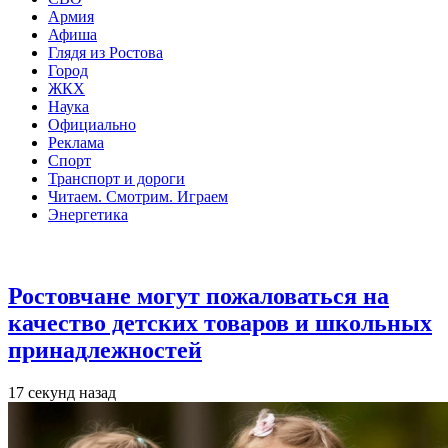
Армия
Афиша
Глядя из Ростова
Город
ЖКХ
Наука
Официально
Реклама
Спорт
Транспорт и дороги
Читаем. Смотрим. Играем
Энергетика
Общество
Ростовчане могут пожаловаться на
качество детских товаров и школьных
принадлежностей
17 секунд назад