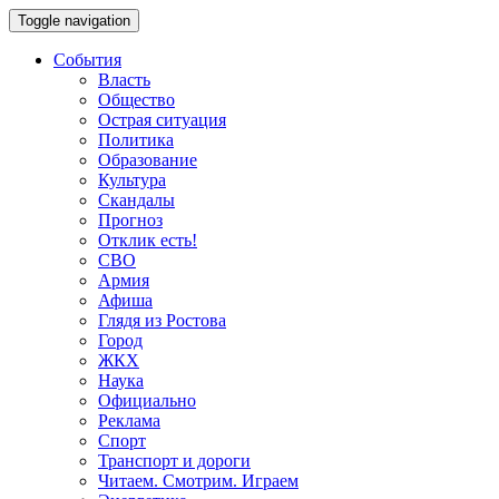
Toggle navigation
События
Власть
Общество
Острая ситуация
Политика
Образование
Культура
Скандалы
Прогноз
Отклик есть!
СВО
Армия
Афиша
Глядя из Ростова
Город
ЖКХ
Наука
Официально
Реклама
Спорт
Транспорт и дороги
Читаем. Смотрим. Играем