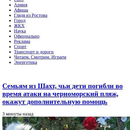
Армия
Афиша
Глядя из Ростова
Город
ЖКХ
Наука
Официально
Реклама
Спорт
Транспорт и дороги
Читаем. Смотрим. Играем
Энергетика
Общество
Семьям из Шахт, чьи дети погибли во
время атаки на черноморский пляж,
окажут дополнительную помощь
3 минуты назад