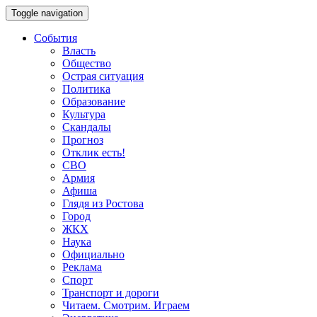
Toggle navigation
События
Власть
Общество
Острая ситуация
Политика
Образование
Культура
Скандалы
Прогноз
Отклик есть!
СВО
Армия
Афиша
Глядя из Ростова
Город
ЖКХ
Наука
Официально
Реклама
Спорт
Транспорт и дороги
Читаем. Смотрим. Играем