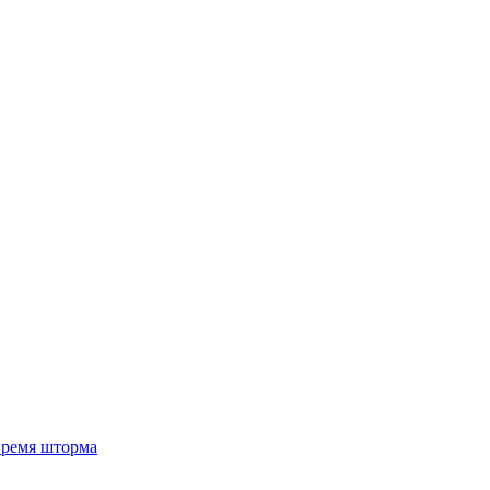
 время шторма