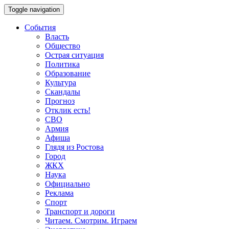
Toggle navigation
События
Власть
Общество
Острая ситуация
Политика
Образование
Культура
Скандалы
Прогноз
Отклик есть!
СВО
Армия
Афиша
Глядя из Ростова
Город
ЖКХ
Наука
Официально
Реклама
Спорт
Транспорт и дороги
Читаем. Смотрим. Играем