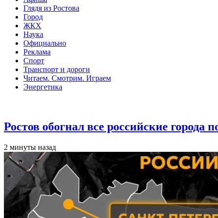
Глядя из Ростова
Город
ЖКХ
Наука
Официально
Реклама
Спорт
Транспорт и дороги
Читаем. Смотрим. Играем
Энергетика
Общество
Ростов обогнал все российские города 
2 минуты назад