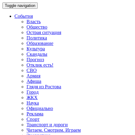
Toggle navigation
События
Власть
Общество
Острая ситуация
Политика
Образование
Культура
Скандалы
Прогноз
Отклик есть!
СВО
Армия
Афиша
Глядя из Ростова
Город
ЖКХ
Наука
Официально
Реклама
Спорт
Транспорт и дороги
Читаем. Смотрим. Играем