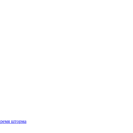
 время шторма