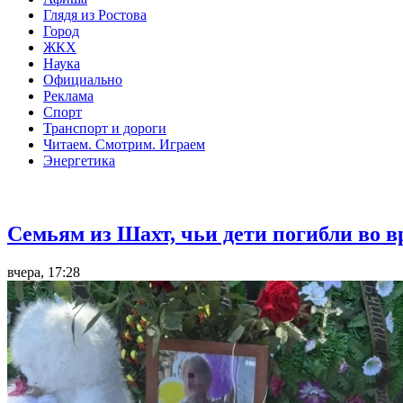
Глядя из Ростова
Город
ЖКХ
Наука
Официально
Реклама
Спорт
Транспорт и дороги
Читаем. Смотрим. Играем
Энергетика
Общество
Семьям из Шахт, чьи дети погибли во 
вчера, 17:28