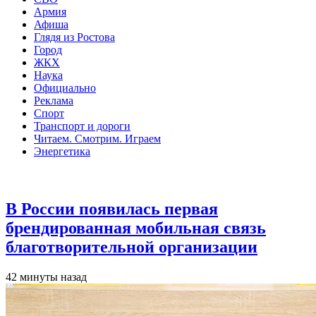
Армия
Афиша
Глядя из Ростова
Город
ЖКХ
Наука
Официально
Реклама
Спорт
Транспорт и дороги
Читаем. Смотрим. Играем
Энергетика
Общество
В России появилась первая
брендированная мобильная связь
благотворительной организации
42 минуты назад