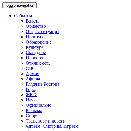
Toggle navigation
События
Власть
Общество
Острая ситуация
Политика
Образование
Культура
Скандалы
Прогноз
Отклик есть!
СВО
Армия
Афиша
Глядя из Ростова
Город
ЖКХ
Наука
Официально
Реклама
Спорт
Транспорт и дороги
Читаем. Смотрим. Играем