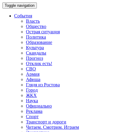
Toggle navigation
События
Власть
Общество
Острая ситуация
Политика
Образование
Культура
Скандалы
Прогноз
Отклик есть!
СВО
Армия
Афиша
Глядя из Ростова
Город
ЖКХ
Наука
Официально
Реклама
Спорт
Транспорт и дороги
Читаем. Смотрим. Играем