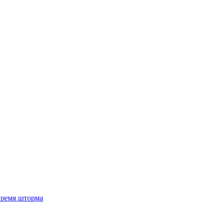
 время шторма