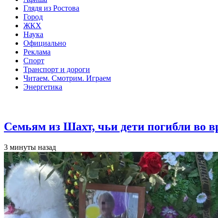
Глядя из Ростова
Город
ЖКХ
Наука
Официально
Реклама
Спорт
Транспорт и дороги
Читаем. Смотрим. Играем
Энергетика
Общество
Семьям из Шахт, чьи дети погибли во 
3 минуты назад