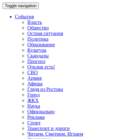
Toggle navigation
События
Власть
Общество
Острая ситуация
Политика
Образование
Культура
Скандалы
Прогноз
Отклик есть!
СВО
Армия
Афиша
Глядя из Ростова
Город
ЖКХ
Наука
Официально
Реклама
Спорт
Транспорт и дороги
Читаем. Смотрим. Играем