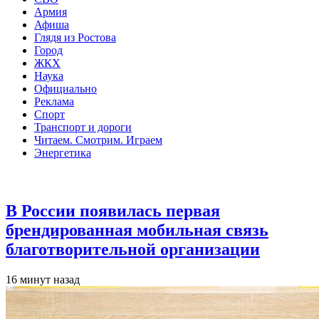
Армия
Афиша
Глядя из Ростова
Город
ЖКХ
Наука
Официально
Реклама
Спорт
Транспорт и дороги
Читаем. Смотрим. Играем
Энергетика
Общество
В России появилась первая
брендированная мобильная связь
благотворительной организации
16 минут назад