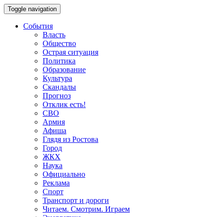
Toggle navigation
События
Власть
Общество
Острая ситуация
Политика
Образование
Культура
Скандалы
Прогноз
Отклик есть!
СВО
Армия
Афиша
Глядя из Ростова
Город
ЖКХ
Наука
Официально
Реклама
Спорт
Транспорт и дороги
Читаем. Смотрим. Играем