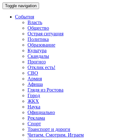
Toggle navigation
События
Власть
Общество
Острая ситуация
Политика
Образование
Культура
Скандалы
Прогноз
Отклик есть!
СВО
Армия
Афиша
Глядя из Ростова
Город
ЖКХ
Наука
Официально
Реклама
Спорт
Транспорт и дороги
Читаем. Смотрим. Играем