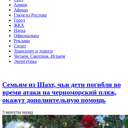
Армия
Афиша
Глядя из Ростова
Город
ЖКХ
Наука
Официально
Реклама
Спорт
Транспорт и дороги
Читаем. Смотрим. Играем
Энергетика
Общество
Семьям из Шахт, чьи дети погибли во
время атаки на черноморский пляж,
окажут дополнительную помощь
3 минуты назад