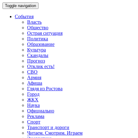
Toggle navigation
События
Власть
Общество
Острая ситуация
Политика
Образование
Культура
Скандалы
Прогноз
Отклик есть!
СВО
Армия
Афиша
Глядя из Ростова
Город
ЖКХ
Наука
Официально
Реклама
Спорт
Транспорт и дороги
Читаем. Смотрим. Играем