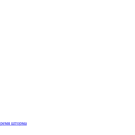
 время шторма