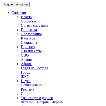
Toggle navigation
События
Власть
Общество
Острая ситуация
Политика
Образование
Культура
Скандалы
Прогноз
Отклик есть!
СВО
Армия
Афиша
Глядя из Ростова
Город
ЖКХ
Наука
Официально
Реклама
Спорт
Транспорт и дороги
Читаем. Смотрим. Играем