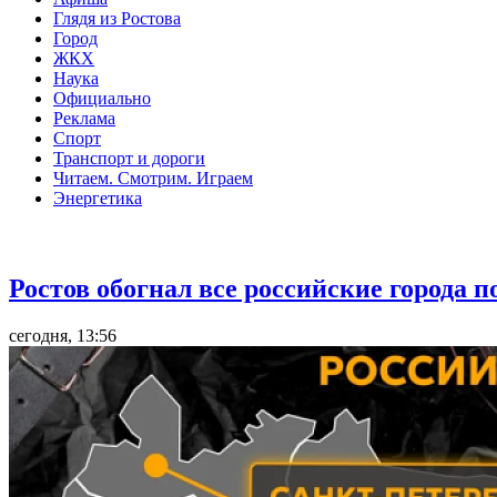
Глядя из Ростова
Город
ЖКХ
Наука
Официально
Реклама
Спорт
Транспорт и дороги
Читаем. Смотрим. Играем
Энергетика
Общество
Ростов обогнал все российские города 
сегодня, 13:56