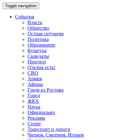
Toggle navigation
События
Власть
Общество
Острая ситуация
Политика
Образование
Культура
Скандалы
Прогноз
Отклик есть!
СВО
Армия
Афиша
Глядя из Ростова
Город
ЖКХ
Наука
Официально
Реклама
Спорт
Транспорт и дороги
Читаем. Смотрим. Играем