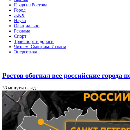
Глядя из Ростова
Город
ЖКХ
Наука
Официально
Реклама
Спорт
Транспорт и дороги
Читаем. Смотрим. Играем
Энергетика
Общество
Ростов обогнал все российские города 
33 минуты назад