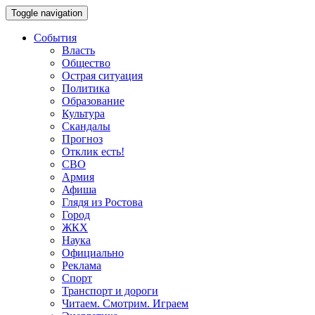
Toggle navigation
События
Власть
Общество
Острая ситуация
Политика
Образование
Культура
Скандалы
Прогноз
Отклик есть!
СВО
Армия
Афиша
Глядя из Ростова
Город
ЖКХ
Наука
Официально
Реклама
Спорт
Транспорт и дороги
Читаем. Смотрим. Играем