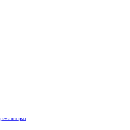
 время шторма