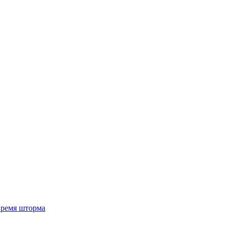
 время шторма