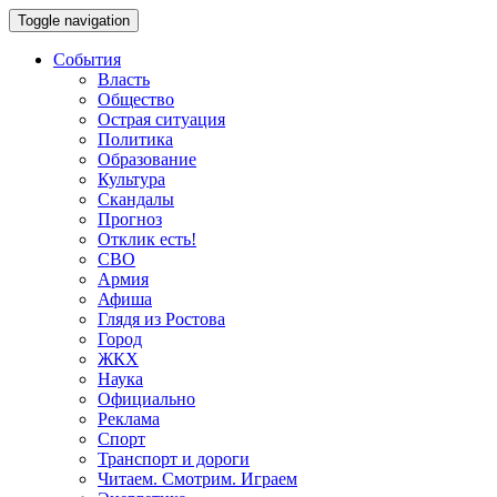
Toggle navigation
События
Власть
Общество
Острая ситуация
Политика
Образование
Культура
Скандалы
Прогноз
Отклик есть!
СВО
Армия
Афиша
Глядя из Ростова
Город
ЖКХ
Наука
Официально
Реклама
Спорт
Транспорт и дороги
Читаем. Смотрим. Играем