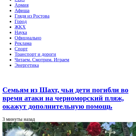
Армия
Афиша
Глядя из Ростова
Город
ЖКХ
Наука
Официально
Реклама
Спорт
Транспорт и дороги
Читаем. Смотрим. Играем
Энергетика
Общество
Семьям из Шахт, чьи дети погибли во
время атаки на черноморский пляж,
окажут дополнительную помощь
3 минуты назад