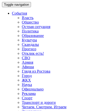
Toggle navigation
События
Власть
Общество
Острая ситуация
Политика
Образование
Культура
Скандалы
Прогноз
Отклик есть!
СВО
Армия
Афиша
Глядя из Ростова
Город
ЖКХ
Наука
Официально
Реклама
Спорт
Транспорт и дороги
Читаем. Смотрим. Играем