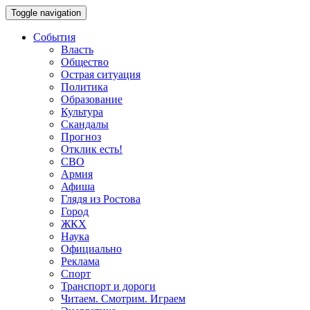
Toggle navigation
События
Власть
Общество
Острая ситуация
Политика
Образование
Культура
Скандалы
Прогноз
Отклик есть!
СВО
Армия
Афиша
Глядя из Ростова
Город
ЖКХ
Наука
Официально
Реклама
Спорт
Транспорт и дороги
Читаем. Смотрим. Играем