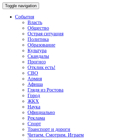
Toggle navigation
События
Власть
Общество
Острая ситуация
Политика
Образование
Культура
Скандалы
Прогноз
Отклик есть!
СВО
Армия
Афиша
Глядя из Ростова
Город
ЖКХ
Наука
Официально
Реклама
Спорт
Транспорт и дороги
Читаем. Смотрим. Играем