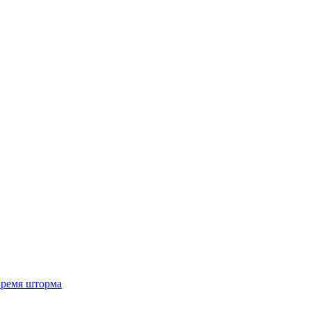
 время шторма