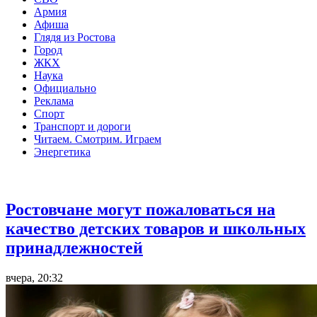
Армия
Афиша
Глядя из Ростова
Город
ЖКХ
Наука
Официально
Реклама
Спорт
Транспорт и дороги
Читаем. Смотрим. Играем
Энергетика
Общество
Ростовчане могут пожаловаться на
качество детских товаров и школьных
принадлежностей
вчера, 20:32