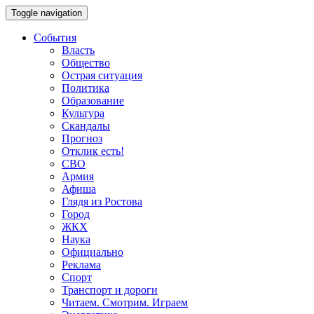
Toggle navigation
События
Власть
Общество
Острая ситуация
Политика
Образование
Культура
Скандалы
Прогноз
Отклик есть!
СВО
Армия
Афиша
Глядя из Ростова
Город
ЖКХ
Наука
Официально
Реклама
Спорт
Транспорт и дороги
Читаем. Смотрим. Играем