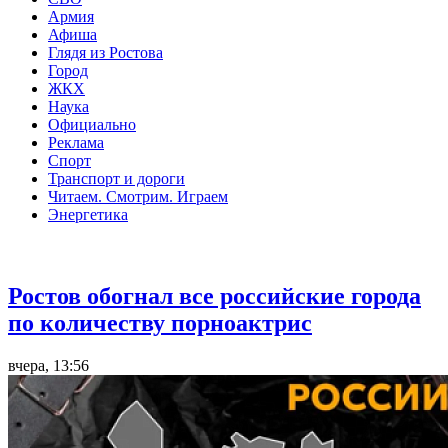
Армия
Афиша
Глядя из Ростова
Город
ЖКХ
Наука
Официально
Реклама
Спорт
Транспорт и дороги
Читаем. Смотрим. Играем
Энергетика
Общество
Ростов обогнал все российские города
по количеству порноактрис
вчера, 13:56