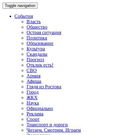
Toggle navigation
События
Власть
Общество
Острая ситуация
Политика
Образование
Культура
Скандалы
Прогноз
Отклик есть!
СВО
Армия
Афиша
Глядя из Ростова
Город
ЖКХ
Наука
Официально
Реклама
Спорт
Транспорт и дороги
Читаем. Смотрим. Играем