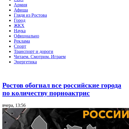
Армия
Афиша
Глядя из Ростова
Город
ЖКХ
Наука
Официально
Реклама
Спорт
Транспорт и дороги
Читаем. Смотрим. Играем
Энергетика
Общество
Ростов обогнал все российские города
по количеству порноактрис
вчера, 13:56