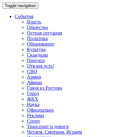
Toggle navigation
События
Власть
Общество
Острая ситуация
Политика
Образование
Культура
Скандалы
Прогноз
Отклик есть!
СВО
Армия
Афиша
Глядя из Ростова
Город
ЖКХ
Наука
Официально
Реклама
Спорт
Транспорт и дороги
Читаем. Смотрим. Играем