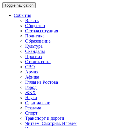
Toggle navigation
События
Власть
Общество
Острая ситуация
Политика
Образование
Культура
Скандалы
Прогноз
Отклик есть!
СВО
Армия
Афиша
Глядя из Ростова
Город
ЖКХ
Наука
Официально
Реклама
Спорт
Транспорт и дороги
Читаем. Смотрим. Играем