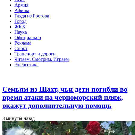
Армия
Афиша
Глядя из Ростова
Город
ЖКХ
Наука
Официально
Реклама
Спорт
Транспорт и дороги
Читаем. Смотрим. Играем
Энергетика
Общество
Семьям из Шахт, чьи дети погибли во
время атаки на черноморский пляж,
окажут дополнительную помощь
3 минуты назад