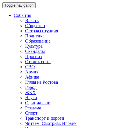
Toggle navigation
События
Власть
Общество
Острая ситуация
Политика
Образование
Культура
Скандалы
Прогноз
Отклик есть!
СВО
Армия
Афиша
Глядя из Ростова
Город
ЖКХ
Наука
Официально
Реклама
Спорт
Транспорт и дороги
Читаем. Смотрим. Играем