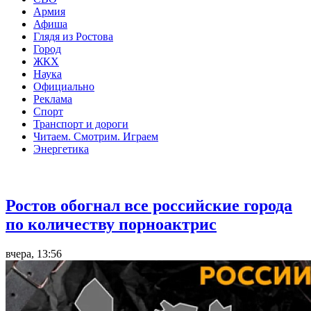
Армия
Афиша
Глядя из Ростова
Город
ЖКХ
Наука
Официально
Реклама
Спорт
Транспорт и дороги
Читаем. Смотрим. Играем
Энергетика
Общество
Ростов обогнал все российские города
по количеству порноактрис
вчера, 13:56