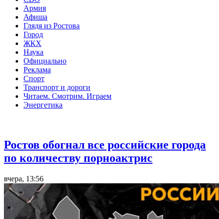
Армия
Афиша
Глядя из Ростова
Город
ЖКХ
Наука
Официально
Реклама
Спорт
Транспорт и дороги
Читаем. Смотрим. Играем
Энергетика
Общество
Ростов обогнал все российские города
по количеству порноактрис
вчера, 13:56