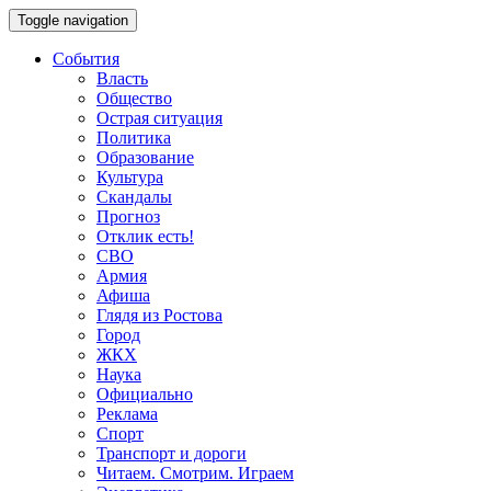
Toggle navigation
События
Власть
Общество
Острая ситуация
Политика
Образование
Культура
Скандалы
Прогноз
Отклик есть!
СВО
Армия
Афиша
Глядя из Ростова
Город
ЖКХ
Наука
Официально
Реклама
Спорт
Транспорт и дороги
Читаем. Смотрим. Играем