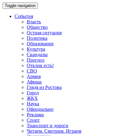
Toggle navigation
События
Власть
Общество
Острая ситуация
Политика
Образование
Культура
Скандалы
Прогноз
Отклик есть!
СВО
Армия
Афиша
Глядя из Ростова
Город
ЖКХ
Наука
Официально
Реклама
Спорт
Транспорт и дороги
Читаем. Смотрим. Играем