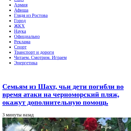
Армия
Афиша
Глядя из Ростова
Город
ЖКХ
Наука
Официально
Реклама
Спорт
Транспорт и дороги
Читаем. Смотрим. Играем
Энергетика
Общество
Семьям из Шахт, чьи дети погибли во
время атаки на черноморский пляж,
окажут дополнительную помощь
3 минуты назад