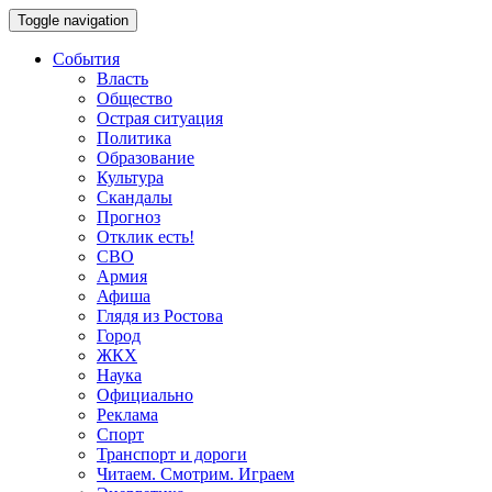
Toggle navigation
События
Власть
Общество
Острая ситуация
Политика
Образование
Культура
Скандалы
Прогноз
Отклик есть!
СВО
Армия
Афиша
Глядя из Ростова
Город
ЖКХ
Наука
Официально
Реклама
Спорт
Транспорт и дороги
Читаем. Смотрим. Играем