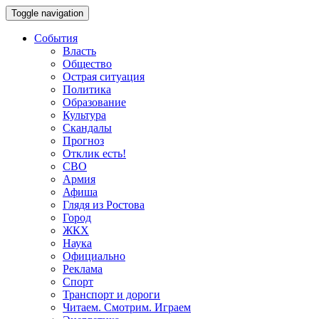
Toggle navigation
События
Власть
Общество
Острая ситуация
Политика
Образование
Культура
Скандалы
Прогноз
Отклик есть!
СВО
Армия
Афиша
Глядя из Ростова
Город
ЖКХ
Наука
Официально
Реклама
Спорт
Транспорт и дороги
Читаем. Смотрим. Играем