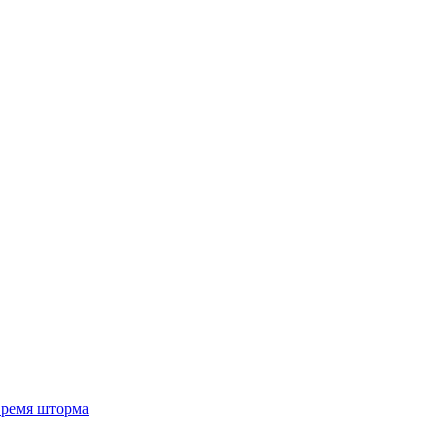
 время шторма