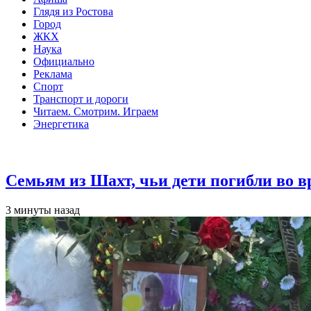
Глядя из Ростова
Город
ЖКХ
Наука
Официально
Реклама
Спорт
Транспорт и дороги
Читаем. Смотрим. Играем
Энергетика
Общество
Семьям из Шахт, чьи дети погибли во 
3 минуты назад