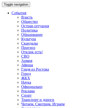
Toggle navigation
События
Власть
Общество
Острая ситуация
Политика
Образование
Культура
Скандалы
Прогноз
Отклик есть!
СВО
Армия
Афиша
Глядя из Ростова
Город
ЖКХ
Наука
Официально
Реклама
Спорт
Транспорт и дороги
Читаем. Смотрим. Играем