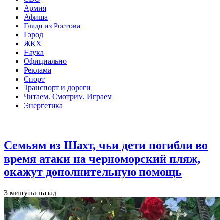
Армия
Афиша
Глядя из Ростова
Город
ЖКХ
Наука
Официально
Реклама
Спорт
Транспорт и дороги
Читаем. Смотрим. Играем
Энергетика
Общество
Семьям из Шахт, чьи дети погибли во
время атаки на черноморский пляж,
окажут дополнительную помощь
3 минуты назад