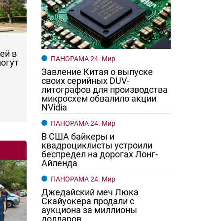
ей в
ПАНОРАМА 24. Мир
могут
Завление Китая о выпуске
своих серийных DUV-
литографов для производства
микросхем обвалило акции
NVidia
ПАНОРАМА 24. Мир
В США байкеры и
квадроциклисты устроили
беспредел на дорогах Лонг-
Айленда
ПАНОРАМА 24. Мир
Джедайский меч Люка
Скайуокера продали с
аукциона за миллионы
долларов