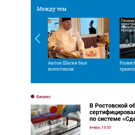
Между тем
 смотрите в оба
Антон Шагин был
Развит
холостяком
трансп
Бизнес
В Ростовской о
сертифицировал
по системе «Сд
вчера, 15:33