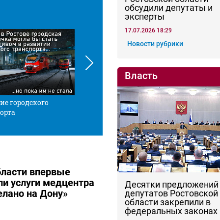
обсудили депутаты и
эксперты
17.07.2026 18:29
Новости рубрики
Власть
ие городского
Красной нитью
Че
орта
бласти впервые
и услуги медцентра
Десятки предложений
елано на Дону»
депутатов Ростовской
области закрепили в
федеральных законах