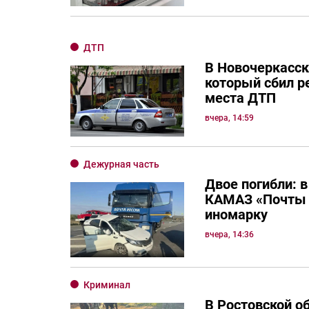
ДТП
В Новочеркасск
который сбил р
места ДТП
вчера, 14:59
Дежурная часть
Двое погибли: в
КАМАЗ «Почты 
иномарку
вчера, 14:36
Криминал
В Ростовской о