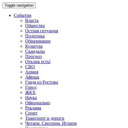
Toggle navigation
События
Власть
Общество
Острая ситуация
Политика
Образование
Культура
Скандалы
Прогноз
Отклик есть!
СВО
Армия
Афиша
Глядя из Ростова
Город
ЖКХ
Наука
Официально
Реклама
Спорт
Транспорт и дороги
Читаем. Смотрим. Играем