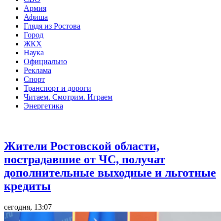
Армия
Афиша
Глядя из Ростова
Город
ЖКХ
Наука
Официально
Реклама
Спорт
Транспорт и дороги
Читаем. Смотрим. Играем
Энергетика
Общество
Жители Ростовской области,
пострадавшие от ЧС, получат
дополнительные выходные и льготные
кредиты
сегодня, 13:07