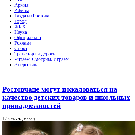
Армия
Афиша
Глядя из Ростова
Город
ЖКХ
Наука
Официально
Реклама
Спорт
Транспорт и дороги
Читаем. Смотрим. Играем
Энергетика
Общество
Ростовчане могут пожаловаться на
качество детских товаров и школьных
принадлежностей
17 секунд назад