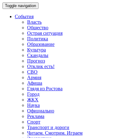
Toggle navigation
События
Власть
Общество
Острая ситуация
Политика
Образование
Культура
Скандалы
Прогноз
Отклик есть!
СВО
Армия
Афиша
Глядя из Ростова
Город
ЖКХ
Наука
Официально
Реклама
Спорт
Транспорт и дороги
Читаем. Смотрим. Играем