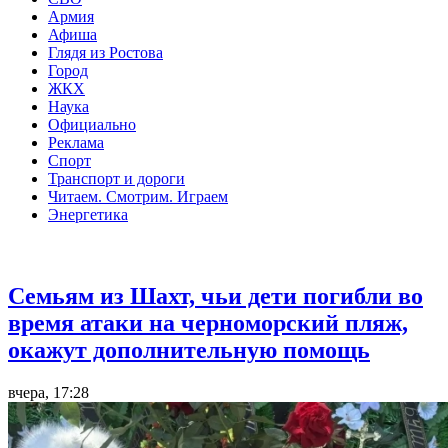
Армия
Афиша
Глядя из Ростова
Город
ЖКХ
Наука
Официально
Реклама
Спорт
Транспорт и дороги
Читаем. Смотрим. Играем
Энергетика
Общество
Семьям из Шахт, чьи дети погибли во
время атаки на черноморский пляж,
окажут дополнительную помощь
вчера, 17:28