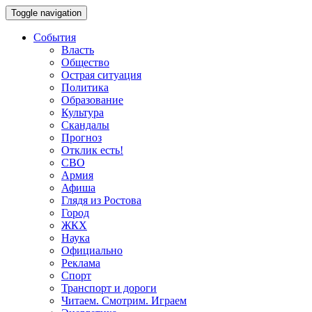
Toggle navigation
События
Власть
Общество
Острая ситуация
Политика
Образование
Культура
Скандалы
Прогноз
Отклик есть!
СВО
Армия
Афиша
Глядя из Ростова
Город
ЖКХ
Наука
Официально
Реклама
Спорт
Транспорт и дороги
Читаем. Смотрим. Играем