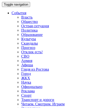
Toggle navigation
События
Власть
Общество
Острая ситуация
Политика
Образование
Культура
Скандалы
Прогноз
Отклик есть!
СВО
Армия
Афиша
Глядя из Ростова
Город
ЖКХ
Наука
Официально
Реклама
Спорт
Транспорт и дороги
Читаем. Смотрим. Играем