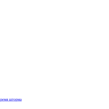
 время шторма