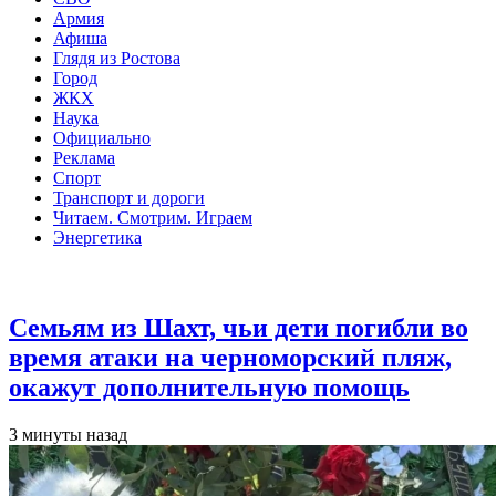
Армия
Афиша
Глядя из Ростова
Город
ЖКХ
Наука
Официально
Реклама
Спорт
Транспорт и дороги
Читаем. Смотрим. Играем
Энергетика
Общество
Семьям из Шахт, чьи дети погибли во
время атаки на черноморский пляж,
окажут дополнительную помощь
3 минуты назад