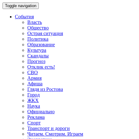
Toggle navigation
События
Власть
Общество
Острая ситуация
Политика
Образование
Культура
Скандалы
Прогноз
Отклик есть!
СВО
Армия
Афиша
Глядя из Ростова
Город
ЖКХ
Наука
Официально
Реклама
Спорт
Транспорт и дороги
Читаем. Смотрим. Играем