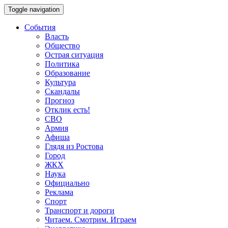
Toggle navigation
События
Власть
Общество
Острая ситуация
Политика
Образование
Культура
Скандалы
Прогноз
Отклик есть!
СВО
Армия
Афиша
Глядя из Ростова
Город
ЖКХ
Наука
Официально
Реклама
Спорт
Транспорт и дороги
Читаем. Смотрим. Играем