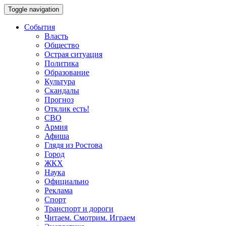
Toggle navigation
События
Власть
Общество
Острая ситуация
Политика
Образование
Культура
Скандалы
Прогноз
Отклик есть!
СВО
Армия
Афиша
Глядя из Ростова
Город
ЖКХ
Наука
Официально
Реклама
Спорт
Транспорт и дороги
Читаем. Смотрим. Играем