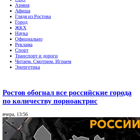
Армия
Афиша
Глядя из Ростова
Город
ЖКХ
Наука
Официально
Реклама
Спорт
Транспорт и дороги
Читаем. Смотрим. Играем
Энергетика
Общество
Ростов обогнал все российские города
по количеству порноактрис
вчера, 13:56