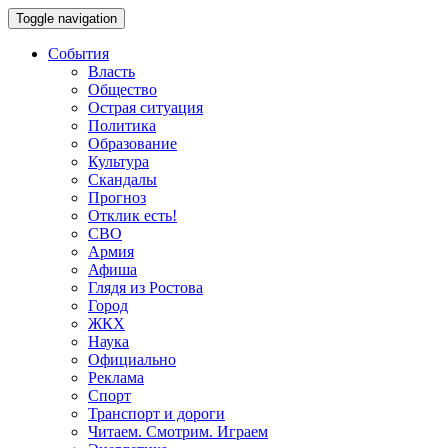
Toggle navigation
События
Власть
Общество
Острая ситуация
Политика
Образование
Культура
Скандалы
Прогноз
Отклик есть!
СВО
Армия
Афиша
Глядя из Ростова
Город
ЖКХ
Наука
Официально
Реклама
Спорт
Транспорт и дороги
Читаем. Смотрим. Играем