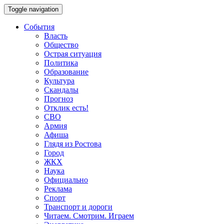
Toggle navigation
События
Власть
Общество
Острая ситуация
Политика
Образование
Культура
Скандалы
Прогноз
Отклик есть!
СВО
Армия
Афиша
Глядя из Ростова
Город
ЖКХ
Наука
Официально
Реклама
Спорт
Транспорт и дороги
Читаем. Смотрим. Играем