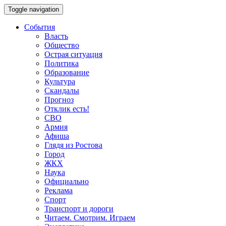
Toggle navigation
События
Власть
Общество
Острая ситуация
Политика
Образование
Культура
Скандалы
Прогноз
Отклик есть!
СВО
Армия
Афиша
Глядя из Ростова
Город
ЖКХ
Наука
Официально
Реклама
Спорт
Транспорт и дороги
Читаем. Смотрим. Играем