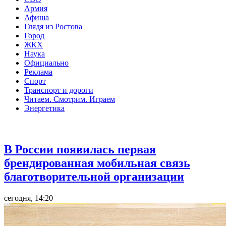
Армия
Афиша
Глядя из Ростова
Город
ЖКХ
Наука
Официально
Реклама
Спорт
Транспорт и дороги
Читаем. Смотрим. Играем
Энергетика
Общество
В России появилась первая
брендированная мобильная связь
благотворительной организации
сегодня, 14:20