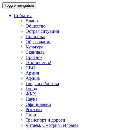
Toggle navigation
События
Власть
Общество
Острая ситуация
Политика
Образование
Культура
Скандалы
Прогноз
Отклик есть!
СВО
Армия
Афиша
Глядя из Ростова
Город
ЖКХ
Наука
Официально
Реклама
Спорт
Транспорт и дороги
Читаем. Смотрим. Играем