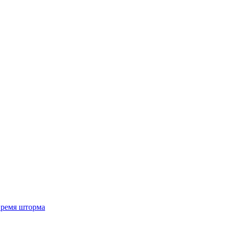
 время шторма