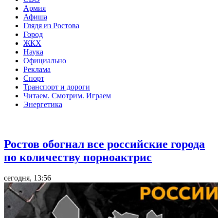
Армия
Афиша
Глядя из Ростова
Город
ЖКХ
Наука
Официально
Реклама
Спорт
Транспорт и дороги
Читаем. Смотрим. Играем
Энергетика
Общество
Ростов обогнал все российские города
по количеству порноактрис
сегодня, 13:56