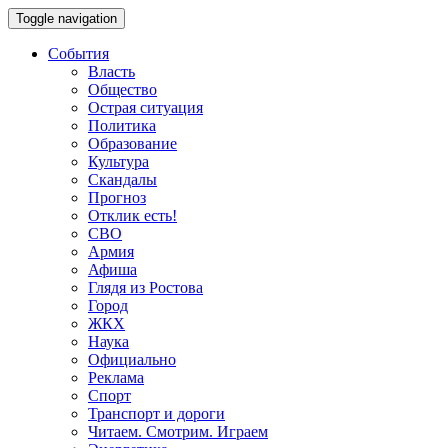
Toggle navigation
События
Власть
Общество
Острая ситуация
Политика
Образование
Культура
Скандалы
Прогноз
Отклик есть!
СВО
Армия
Афиша
Глядя из Ростова
Город
ЖКХ
Наука
Официально
Реклама
Спорт
Транспорт и дороги
Читаем. Смотрим. Играем