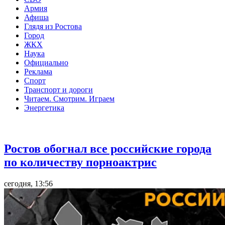
Армия
Афиша
Глядя из Ростова
Город
ЖКХ
Наука
Официально
Реклама
Спорт
Транспорт и дороги
Читаем. Смотрим. Играем
Энергетика
Общество
Ростов обогнал все российские города
по количеству порноактрис
сегодня, 13:56