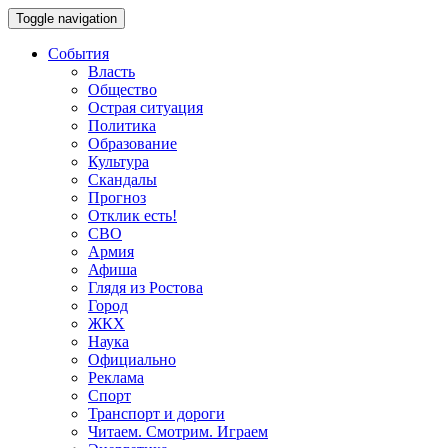
Toggle navigation
События
Власть
Общество
Острая ситуация
Политика
Образование
Культура
Скандалы
Прогноз
Отклик есть!
СВО
Армия
Афиша
Глядя из Ростова
Город
ЖКХ
Наука
Официально
Реклама
Спорт
Транспорт и дороги
Читаем. Смотрим. Играем