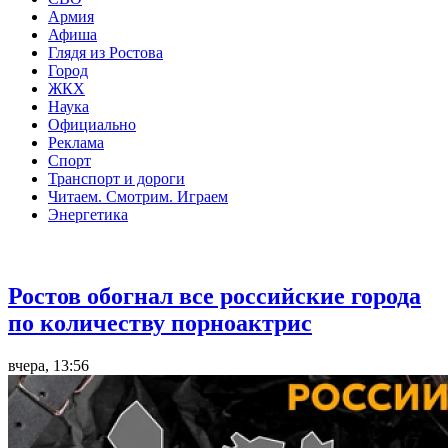
Армия
Афиша
Глядя из Ростова
Город
ЖКХ
Наука
Официально
Реклама
Спорт
Транспорт и дороги
Читаем. Смотрим. Играем
Энергетика
Общество
Ростов обогнал все российские города
по количеству порноактрис
вчера, 13:56