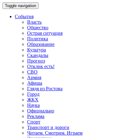
Toggle navigation
События
Власть
Общество
Острая ситуация
Политика
Образование
Культура
Скандалы
Прогноз
Отклик есть!
СВО
Армия
Афиша
Глядя из Ростова
Город
ЖКХ
Наука
Официально
Реклама
Спорт
Транспорт и дороги
Читаем. Смотрим. Играем