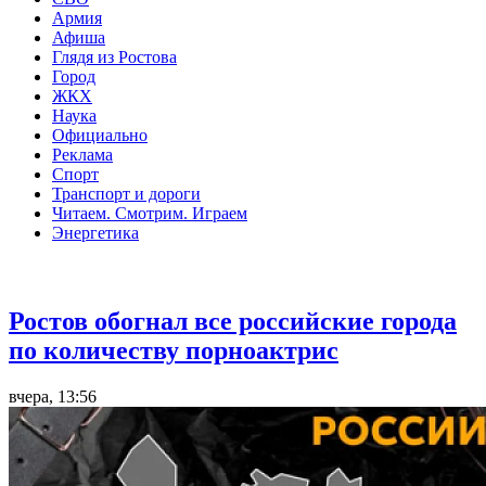
Армия
Афиша
Глядя из Ростова
Город
ЖКХ
Наука
Официально
Реклама
Спорт
Транспорт и дороги
Читаем. Смотрим. Играем
Энергетика
Общество
Ростов обогнал все российские города
по количеству порноактрис
вчера, 13:56